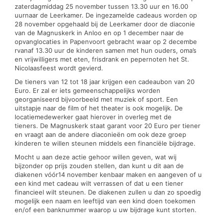
zaterdagmiddag 25 november tussen 13.30 uur en 16.00
uurnaar de Leerkamer. De ingezamelde cadeaus worden op
28 november opgehaald bij de Leerkamer door de diaconie
van de Magnuskerk in Anloo en op 1 december naar de
opvanglocaties in Papenvoort gebracht waar op 2 decembe
rvanaf 13.30 uur de kinderen samen met hun ouders, oma’s
en vrijwilligers met eten, frisdrank en pepernoten het St.
Nicolaasfeest wordt gevierd.
De tieners van 12 tot 18 jaar krijgen een cadeaubon van 20
Euro. Er zal er iets gemeenschappelijks worden
georganiseerd bijvoorbeeld met muziek of sport. Een
uitstapje naar de film of het theater is ook mogelijk. De
locatiemedewerker gaat hierover in overleg met de
tieners. De Magnuskerk staat garant voor 20 Euro per tiener
en vraagt aan de andere diaconieën om ook deze groep
kinderen te willen steunen middels een financiële bijdrage.
Mocht u aan deze actie gehoor willen geven, wat wij
bijzonder op prijs zouden stellen, dan kunt u dit aan de
diakenen vóór14 november kenbaar maken en aangeven of u
een kind met cadeau wilt verrassen of dat u een tiener
financieel wilt steunen. De diakenen zullen u dan zo spoedig
mogelijk een naam en leeftijd van een kind doen toekomen
en/of een banknummer waarop u uw bijdrage kunt storten.