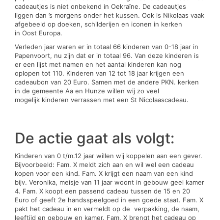
cadeautjes is niet onbekend in Oekraïne. De cadeautjes
liggen dan ’s morgens onder het kussen. Ook is Nikolaas vaak
afgebeeld op doeken, schilderijen en iconen in kerken
in Oost Europa.
Verleden jaar waren er in totaal 66 kinderen van 0-18 jaar in
Papenvoort, nu zijn dat er in totaal 96. Van deze kinderen is
er een lijst met namen en het aantal kinderen kan nog
oplopen tot 110. Kinderen van 12 tot 18 jaar krijgen een
cadeaubon van 20 Euro. Samen met de andere PKN. kerken
in de gemeente Aa en Hunze willen wij zo veel
mogelijk kinderen verrassen met een St Nicolaascadeau.
De actie gaat als volgt:
Kinderen van 0 t/m.12 jaar willen wij koppelen aan een gever.
Bijvoorbeeld: Fam. X meldt zich aan en wil wel een cadeau
kopen voor een kind. Fam. X krijgt een naam van een kind
bijv. Veronika, meisje van 11 jaar woont in gebouw geel kamer
4. Fam. X koopt een passend cadeau tussen de 15 en 20
Euro of geeft 2e handsspeelgoed in een goede staat. Fam. X
pakt het cadeau in en vermeldt op de verpakking, de naam,
leeftijd en gebouw en kamer. Fam. X brengt het cadeau op