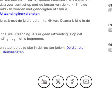
 website bewaard. Ook bijzondere diensten zoals rouw- en
e
arvoor contact op met de koster van de kerk. Er is de
deeld kan worden met genodigden of familie.
 Uitzending kerkdiensten
e balk met de juiste datum te klikken. Daarna klikt u in de
e
ende live uitzending. Als er geen uitzending is op dat
nding nog niet is begonnen.
e
en staat op deze site in de rechter kolom.
De diensten
 - Kerkdiensten.