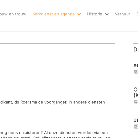
ouw en trouw
Kerkdienst en agenda
Historie
Verhuur
D
e
O
(
edikant, ds Roersma de voorganger. In andere diensten
e
t nog eens naluisteren? Al onze diensten worden via een