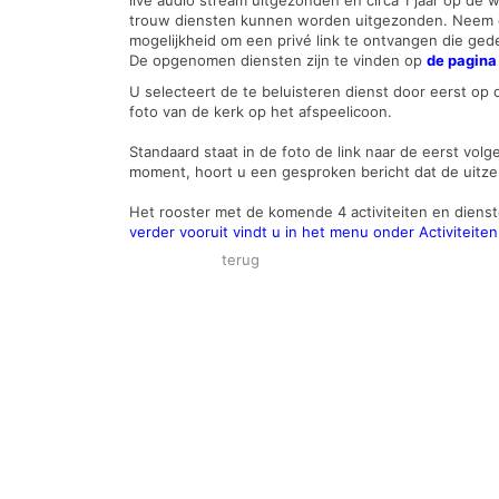
live audio stream uitgezonden en circa 1 jaar op de
trouw diensten kunnen worden uitgezonden. Neem da
mogelijkheid om een privé link te ontvangen die ge
De opgenomen diensten zijn te vinden op
de pagina
U selecteert de te beluisteren dienst door eerst op d
foto van de kerk op het afspeelicoon.
Standaard staat in de foto de link naar de eerst volg
moment, hoort u een gesproken bericht dat de uitze
Het rooster met de komende 4 activiteiten en dienst
verder vooruit vindt u in het menu onder Activiteiten
terug