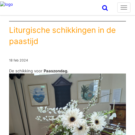
Toggl
navig
Liturgische schikkingen in de
paastijd
18 feb 2024
De schikking voor
Paaszondag.