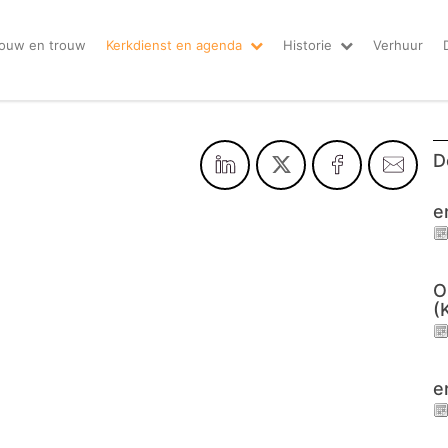
ouw en trouw
Kerkdienst en agenda
Historie
Verhuur
D
e
O
(
e