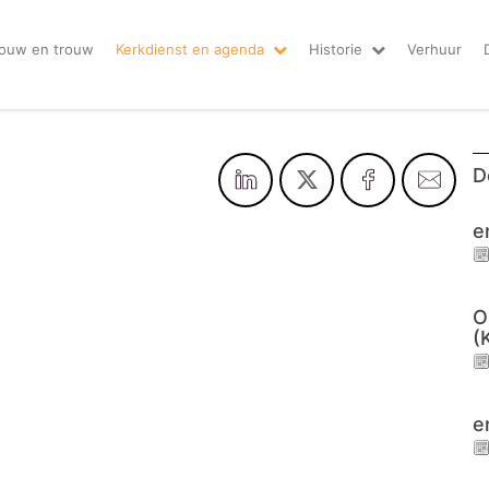
ouw en trouw
Kerkdienst en agenda
Historie
Verhuur
D
e
O
(
e