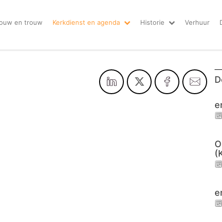
ouw en trouw
Kerkdienst en agenda
Historie
Verhuur
D
e
O
(
e