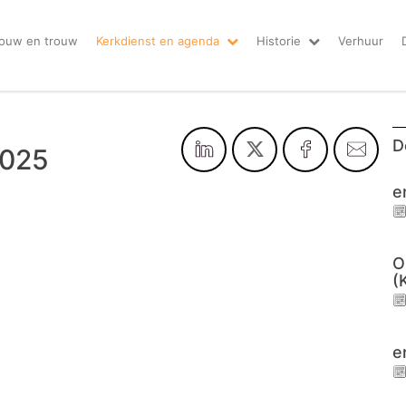
ouw en trouw
Kerkdienst en agenda
Historie
Verhuur
D
2025
e
O
(
e